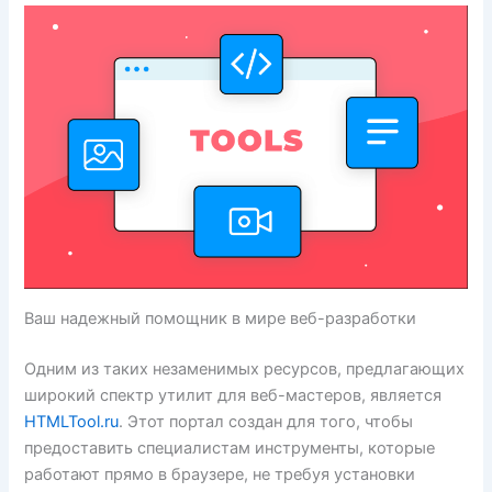
Ваш надежный помощник в мире веб-разработки
Одним из таких незаменимых ресурсов, предлагающих
широкий спектр утилит для веб-мастеров, является
HTMLTool.ru
. Этот портал создан для того, чтобы
предоставить специалистам инструменты, которые
работают прямо в браузере, не требуя установки