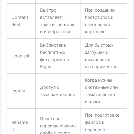
Быстро
При создании
Content
вставляет
прототипов и
Reel
тексты, аватары
наполнении
и изображения
карточек
Библиотека
Для быстрых
бесплатных
заглушек и
Unsplash
фото прямо в
визуальных
Figma
экспериментов
Когда нужны
Доступ к
системные или
Iconify
тысячам иконок
тематические
иконки
При подготовке
Пакетное
Rename
файлов к
переименование
It
передачe
слоёв и групп