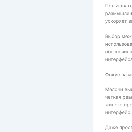
Пользовате
размышлени
ускоряет в
Выбор межд
использова
обеспечива
интерфейса
Фокус на 
Мелочи выи
четкая реа
живого про
интерфейс 
Даже прос