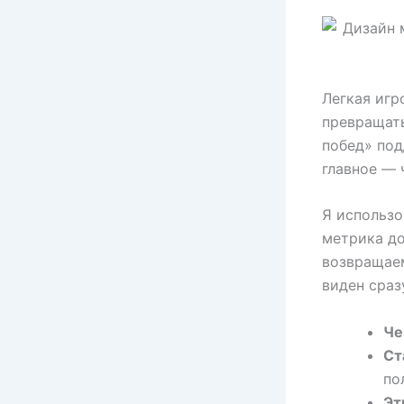
Легкая игр
превращать
побед» по
главное — 
Я использо
метрика д
возвращаем
виден сраз
Че
Ст
по
Эт