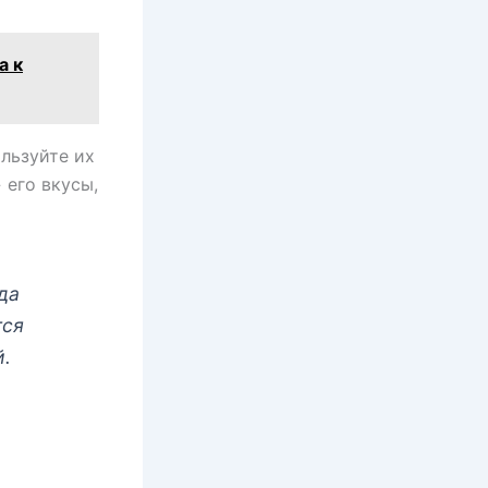
а к
льзуйте их
 его вкусы,
да
тся
й.