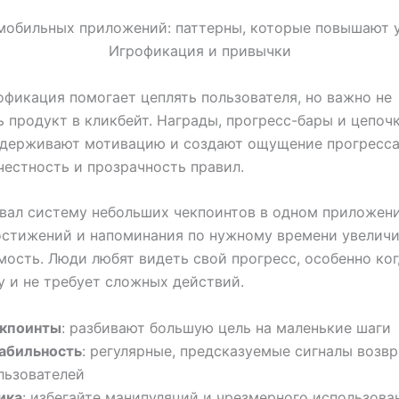
офикация помогает цеплять пользователя, но важно не
 продукт в кликбейт. Награды, прогресс-бары и цепо
ддерживают мотивацию и создают ощущение прогресса
честность и прозрачность правил.
вал систему небольших чекпоинтов в одном приложени
остижений и напоминания по нужному времени увелич
ость. Люди любят видеть свой прогресс, особенно ког
у и не требует сложных действий.
кпоинты
: разбивают большую цель на маленькие шаги
абильность
: регулярные, предсказуемые сигналы возв
льзователей
ика
: избегайте манипуляций и чрезмерного использова