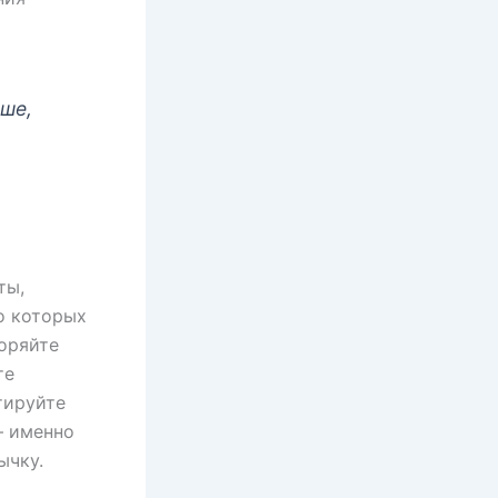
ше,
ты,
о которых
коряйте
те
тируйте
— именно
ычку.