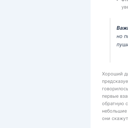
ув
Важ
но 
пуш
Хороший ди
предсказуе
говорилось
первые вза
обратную с
небольшие 
они скажут