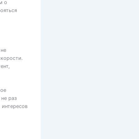
м о
бояться
 не
скорости.
ент,
ное
 не раз
р интересов