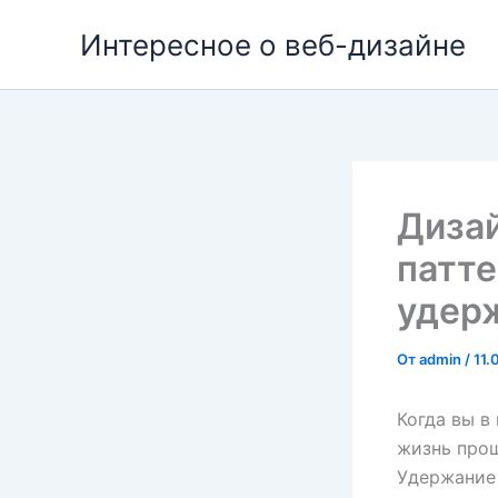
Перейти
Интересное о веб-дизайне
к
содержимому
Диза
патт
удер
От
admin
/
11.
Когда вы в
жизнь прощ
Удержание 