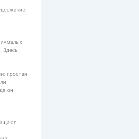
чки«малых
. Здесь
и: простая
или
да он
ращают
ния