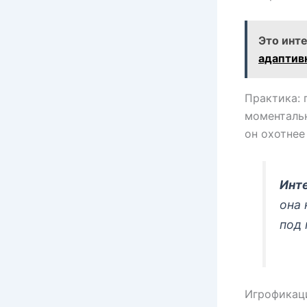
Это инт
адаптив
Практика: 
моментальн
он охотнее
Инт
она 
под 
Игрофикац