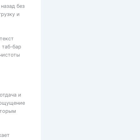
 назад без
грузку и
текст
 таб-бар
 чистоты
отдача и
 ощущение
оторым
жает