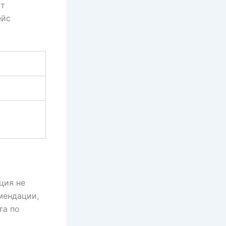
ыт
ейс
ция не
мендации,
та по