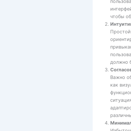
пользов
интерфей
чтобы о
Интуити
Простой
ориенти
привыка
пользова
должно б
Согласо
Важно об
как визу
функцио
ситуаци
адаптир
различн
Минима
Избыточ