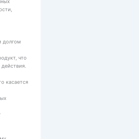
нных
ости,
и долгом
родукт, что
 действия.
то касается
ных
у
ому