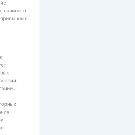
ейс
же начинают
непривычных
к
ует
овые
версии,
пании.
торных
ания
бу
ие