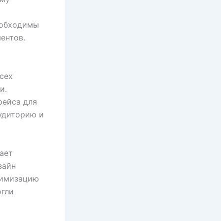
еобходимы
ентов.
сех
и.
фейса для
удиторию и
ает
зайн
тимизацию
огли