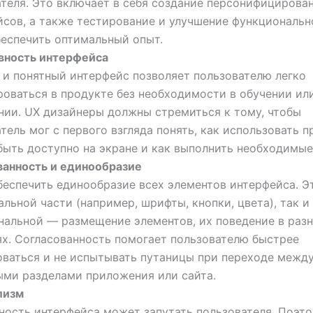
ателя. Это включает в себя создание персонифицирова
сов, а также тестирование и улучшение функциональн
беспечить оптимальный опыт.
вность интерфейса
 и понятный интерфейс позволяет пользователю легко
роваться в продукте без необходимости в обучении ил
нии. UX дизайнеры должны стремиться к тому, чтобы
тель мог с первого взгляда понять, как использовать п
ыть доступно на экране и как выполнить необходимые
ванность и единообразие
еспечить единообразие всех элементов интерфейса. Э
альной части (например, шрифты, кнопки, цвета), так и
нальной — размещение элементов, их поведение в раз
ях. Согласованность помогает пользователю быстрее
оваться и не испытывать путаницы при переходе межд
ыми разделами приложения или сайта.
лизм
ность интерфейса может запутать пользователя. Поэт