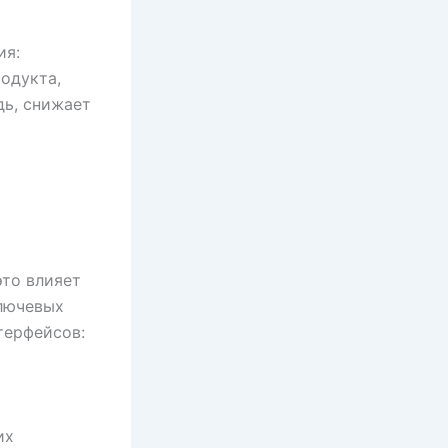
ия:
одукта,
дь, снижает
это влияет
ключевых
терфейсов:
их