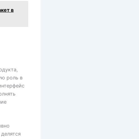
акет в
одукта,
ую роль в
интерфейс
олнять
ние
ивно
 делятся