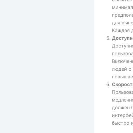
минимал
предпол
для выпо
Каждая 
Доступн
Доступно
пользов
Включени
людей с
повышает
Скорост
Пользова
медленно
должен 
интерфей
быстро и