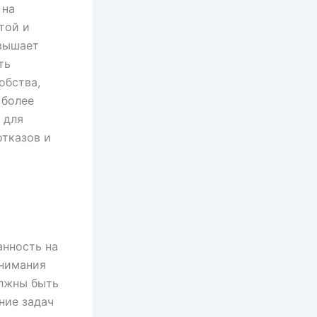
 на
той и
овышает
ть
обства,
 более
 для
отказов и
анность на
онимания
олжны быть
ние задач