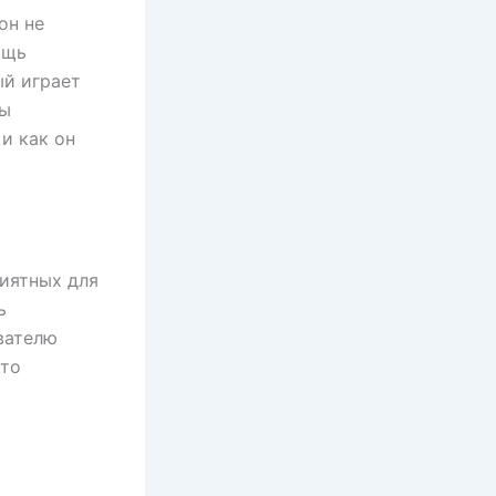
он не
ощь
ый играет
мы
и как он
риятных для
ь
вателю
сто