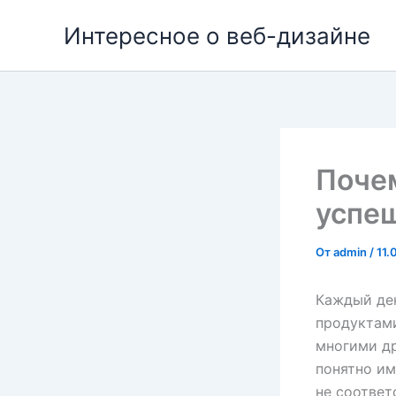
Перейти
Интересное о веб-дизайне
к
содержимому
Почем
успеш
От
admin
/
11.
Каждый де
продуктами
многими др
понятно им
не соответ