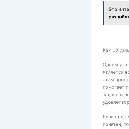
Это инт
разрабо
Как UX диз
Одним из с
является в
этом проце
помогает п
задачи и н
удовлетвор
Если проце
понятен, п