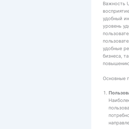
Важность U
восприятие
удобный и
уровень уд
пользовате
пользовате
удобные ре
бизнеса, т
повышению
Основные 
Пользов
Наиболе
пользова
потребн
направл