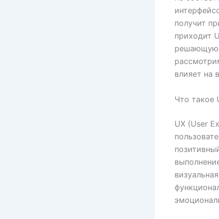
интерфейсо
получит пр
приходит U
решающую р
рассмотрим
влияет на 
Что такое 
UX (User E
пользовате
позитивный
выполнение
визуальная
функционал
эмоционал